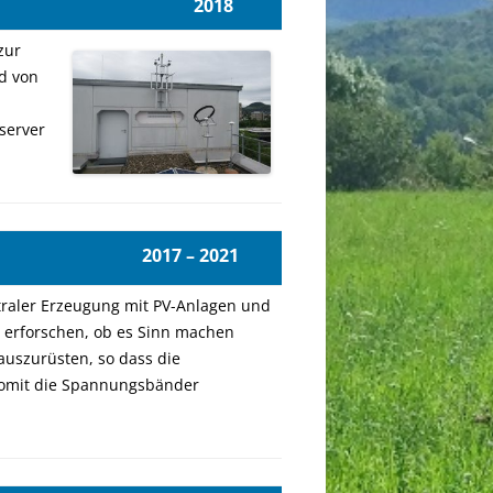
 2018
zur
d von
server
2021
traler Erzeugung mit PV-Anlagen
und
 erforschen, ob es Sinn machen
 auszurüsten, so dass die
 somit die Spannungsbänder