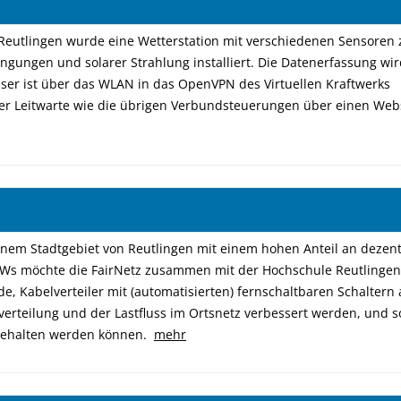
rstation
eutlingen wurde eine Wetterstation mit verschiedenen Sensoren 
ungen und solarer Strahlung installiert. Die Datenerfassung wir
er ist über das WLAN in das OpenVPN des Virtuellen Kraftwerks
r der Leitwarte wie die übrigen Verbundsteuerungen über einen Web
2017 – 
inem Stadtgebiet von Reutlingen mit einem hohen Anteil an dezen
Ws möchte die FairNetz zusammen mit der Hochschule Reutlingen
e, Kabelverteiler mit (automatisierten) fernschaltbaren Schaltern
verteilung und der Lastfluss im Ortsnetz verbessert werden, und
gehalten werden können.
mehr