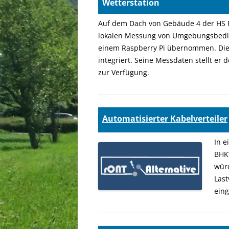
Wette
Auf dem Dach von Gebäude 4 der HS R
lokalen Messung von Umgebungsbeding
einem Raspberry Pi übernommen. Dies
integriert. Seine Messdaten stellt e
zur Verfügung.
Automatisierter Kabelverteiler
In e
BHK
würd
Last
ein